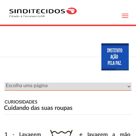
Toggl
navig
CURIOSIDADES
Cuidando das suas roupas
1 - Lavagem
e lavagem a mão