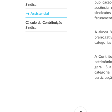
publicação
Sindical
ausência 
sindicato
Assistencial
faturamen
Cálculo da Contribuição
Sindical
A alínea 
prerrogati
categorias
A Contrib
patrimônio
geral. Sua
categoria
participaç