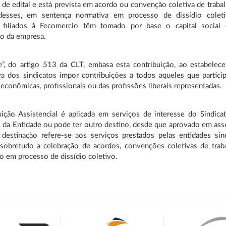
 de edital e está prevista em acordo ou convenção coletiva de traba
desses, em sentença normativa em processo de dissídio colet
s filiados à Fecomercio têm tomado por base o capital social
to da empresa.
“e”, do artigo 513 da CLT, embasa esta contribuição, ao estabelec
va dos sindicatos impor contribuições a todos aqueles que partici
 econômicas, profissionais ou das profissões liberais representadas.
uição Assistencial é aplicada em serviços de interesse do Sindica
 da Entidade ou pode ter outro destino, desde que aprovado em ass
 destinação refere-se aos serviços prestados pelas entidades sind
, sobretudo a celebração de acordos, convenções coletivas de trab
ão em processo de dissídio coletivo.