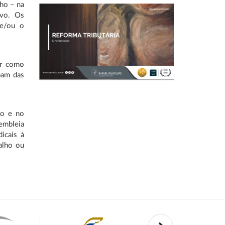
lho – na
ivo. Os
 e/ou o
er como
pam das
to e no
embleia
icais à
alho ou