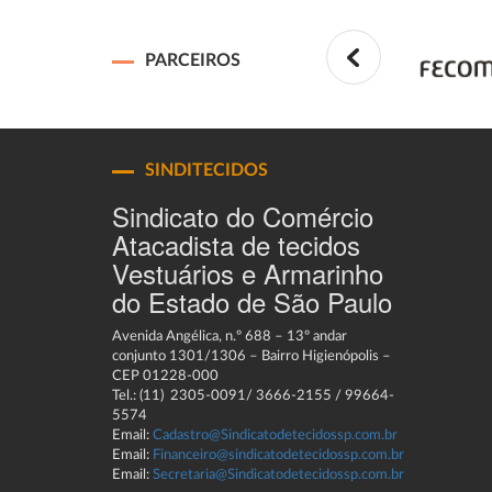
PARCEIROS
SINDITECIDOS
Sindicato do Comércio
Atacadista de tecidos
Vestuários e Armarinho
do Estado de São Paulo
Avenida Angélica, n.º 688 – 13º andar
conjunto 1301/1306 – Bairro Higienópolis –
CEP 01228-000
Tel.: (11) 2305-0091/ 3666-2155 / 99664-
5574
Email:
Cadastro@Sindicatodetecidossp.com.br
Email:
Financeiro@sindicatodetecidossp.com.br
Email:
Secretaria@Sindicatodetecidossp.com.br