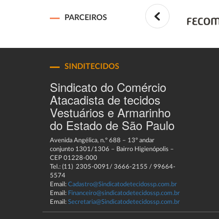
PARCEIROS
SINDITECIDOS
Sindicato do Comércio
Atacadista de tecidos
Vestuários e Armarinho
do Estado de São Paulo
Avenida Angélica, n.º 688 – 13º andar
conjunto 1301/1306 – Bairro Higienópolis –
CEP 01228-000
Tel.: (11) 2305-0091/ 3666-2155 / 99664-
5574
Email:
Cadastro@Sindicatodetecidossp.com.br
Email:
Financeiro@sindicatodetecidossp.com.br
Email:
Secretaria@Sindicatodetecidossp.com.br