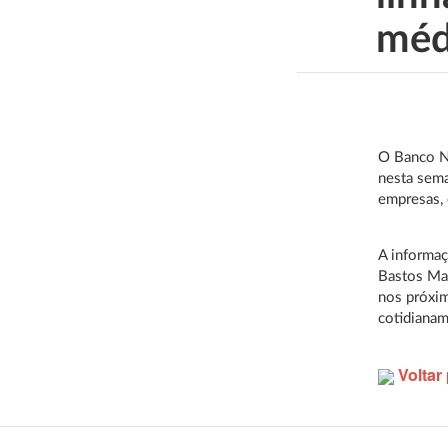
méd
O Banco N
nesta sema
empresas, 
A informaç
Bastos Ma
nos próxim
cotidianam
Voltar 